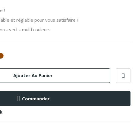
e !
ble et réglable pour vous satisfaire !
on - vert - multi couleurs
Marron
Ajouter Au Panier
Commander
ck