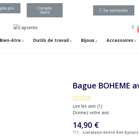
pte pro
Compte
Se connecter
client
Bien-être
Outils de travail
Bijoux
Accessoires
Bague BOHEME av
Lire les avis (
1
)
Donnez votre avis
14,90 €
TTC
Livraison entre 4 et 6 jours