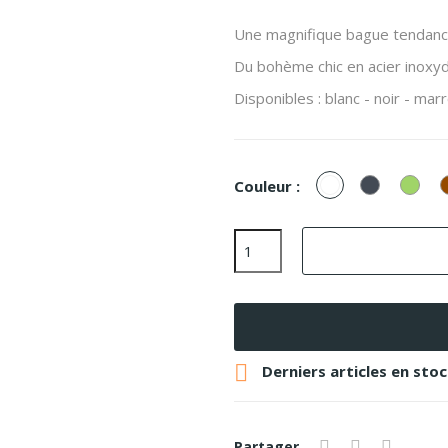
Une magnifique bague tendanc
Du bohème chic en acier inoxyda
Disponibles : blanc - noir - marr
Blanc
Noir
Vert
Couleur :

Derniers articles en sto
Partager